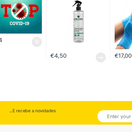
4
€
4,50
€
17,00
...E recebe a novidades
E
m
a
i