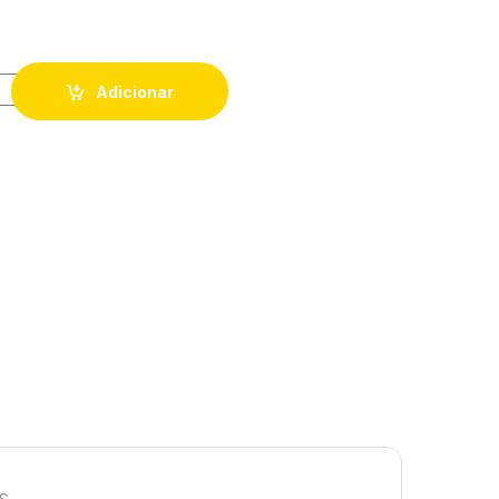
CA DE CRIANÇA COM BONECOS - CAIXA 50 UNIDADES quantit
Adicionar