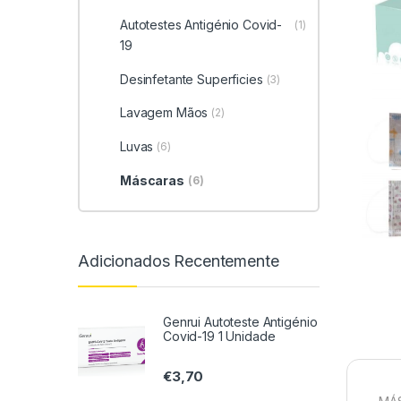
Autotestes Antigénio Covid-
(1)
19
Desinfetante Superficies
(3)
Lavagem Mãos
(2)
Luvas
(6)
Máscaras
(6)
Adicionados Recentemente
Genrui Autoteste Antigénio
Covid-19 1 Unidade
€
3,70