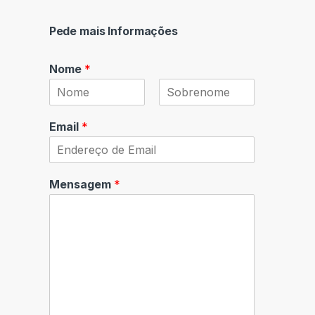
l
*
Pede mais Informações
Nome
*
F
L
i
a
Email
*
r
s
s
t
t
Mensagem
*