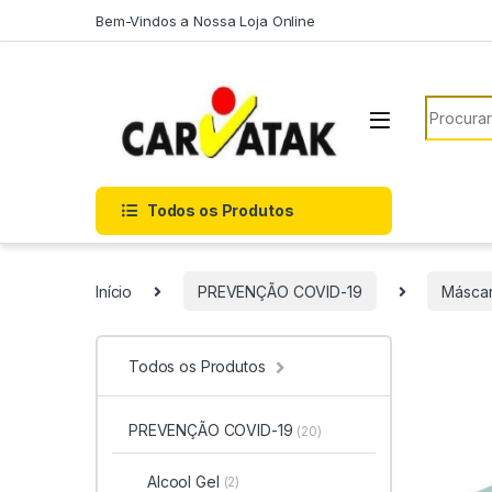
Skip to navigation
Skip to content
Bem-Vindos a Nossa Loja Online
Search f
Todos os Produtos
Início
PREVENÇÃO COVID-19
Másca
Todos os Produtos
PREVENÇÃO COVID-19
(20)
Alcool Gel
(2)