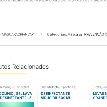
CARA CIRURGICA DE CRIANÇA COM BONECOS – CAIXA 50 UNIDADE
:
MÁSCARACRIANÇA-1
Categorias:
Máscaras
,
PREVENÇÃO C
utos Relacionados
m Mãos
,
PREVENÇÃO
Desinfetante Superficies
,
Luvas
,
PR
19
PREVENÇÃO COVID-19
CLINIC , GEL LAVA
DESINFECTANTE
LUVAS N
DESINFETANTE – 5
VIRUCIDIL 500 ML
GRAND
S