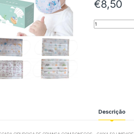
€
8,50
MÁSCARA CIRURGI
Descrição