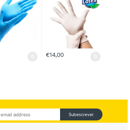
€
14,00
Subescrever