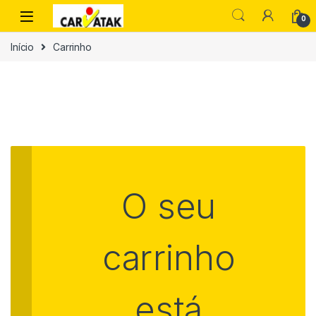
Skip to navigation
Skip to content
0
Início
Carrinho
O seu
carrinho
está