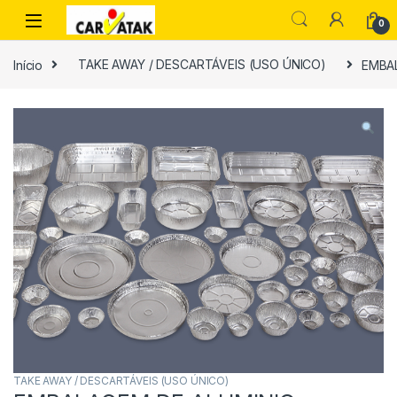
Skip to navigation
Skip to content
0
Início
TAKE AWAY / DESCARTÁVEIS (USO ÚNICO)
EMBAL
TAKE AWAY / DESCARTÁVEIS (USO ÚNICO)