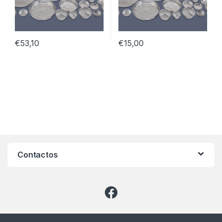
€
53,10
€
15,00
Contactos